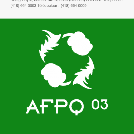
(418) 664-0003 Télécopieur : (418) 664-0009